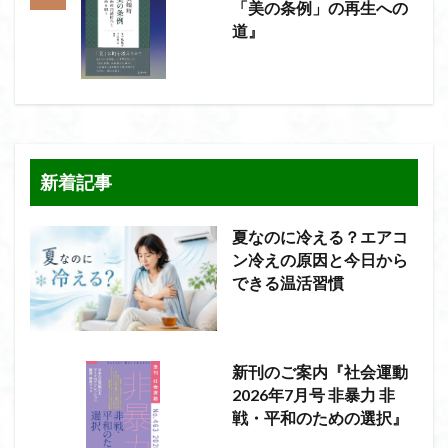
「美の条例」の再生への
道』
新着記事
夏なのに冷える？エアコ
ン冷えの原因と今日から
できる温活習慣
新刊のご案内『社会運動
2026年7月号 非暴力 非
戦・平和のための選択』