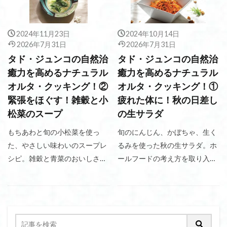
2024年11月23日
2024年10月14日
2026年7月31日
2026年7月31日
タド・ジュンコの自然治
タド・ジュンコの自然治
癒力を高めるナチュラル
癒力を高めるナチュラル
オルタ・クッキング！②
オルタ・クッキング！①
緊張をほぐす！雑穀と小
疲れた体に！秋の日差し
松菜のスープ
の生サラダ
もちあわと旬の小松菜を使っ
旬のにんじん、かぼちゃ、生く
た、やさしい味わいのスープレ
るみを使った秋の生サラダ。ホ
シピ。雑穀と青菜のおいしさを
ールフードの考え方を取り入
楽しめる、心も体もほっとする
れ、素材本来のおいしさを楽し
一品です。
むレシピです。