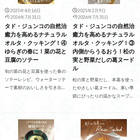
2025年4月16日
2025年2月9日
2026年7月31日
2026年7月31日
タド・ジュンコの自然治
タド・ジュンコの自然治
癒力を高めるナチュラル
癒力を高めるナチュラル
オルタ・クッキング！④
オルタ・クッキング！③
ゆらぎの春に！菜の花と
内側からうるおう！松の
豆腐のソテー
実と野菜だしの葛ヌード
ル
旬の菜の花と豆腐を使った春の
ソテーレシピ。ウォーターソテ
松の実と野菜だし、本葛を使っ
ーで素材のおいしさを引き出
たやさしい葛ヌードル。寒い季
し、やさしい味わいを楽しめる
節にぴったりの温かなスープ
一皿です。
で、素材のおいしさを味わえる
レシピです。