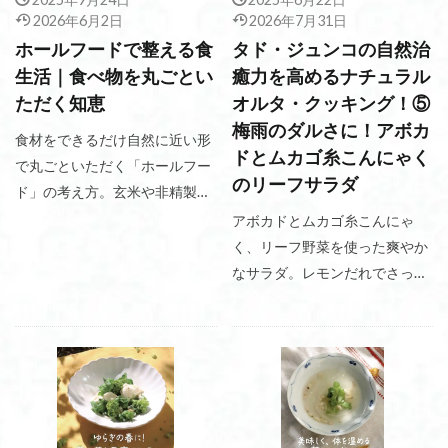
2026年6月2日
2026年7月31日
ホールフードで整える食
タド・ジュンコの自然治
生活｜食べ物を丸ごとい
癒力を高めるナチュラル
ただく知恵
オルタ・クッキング！⑤
梅雨のダルさに！アボカ
食材をできるだけ自然に近い形
ドとムカゴ糸こんにゃく
で丸ごといただく「ホールフー
のリーフサラダ
ド」の考え方。玄米や非精製の
穀類、野菜の皮や根に含まれる
アボカドとムカゴ糸こんにゃ
栄養、環境とのつながりまで、
く、リーフ野菜を使った爽やか
食を見直すヒントを紹介しま
なサラダ。レモンだれでさっぱ
す。
り味わえる、梅雨の季節にもお
すすめのレシピです。