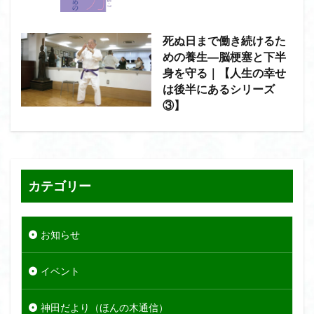
死ぬ日まで働き続けるた
めの養生―脳梗塞と下半
身を守る｜【人生の幸せ
は後半にあるシリーズ
③】
カテゴリー
お知らせ
イベント
神田だより（ほんの木通信）