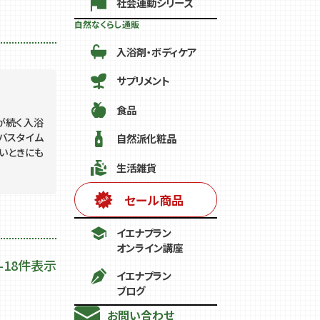
社会運動シリーズ
自然なくらし通販
入浴剤・ボディケア
サプリメント
食品
が続く入浴
バスタイム
自然派化粧品
いときにも
生活雑貨
セール商品
イエナプラン
オンライン講座
-
18
件表示
イエナプラン
ブログ
お問い合わせ