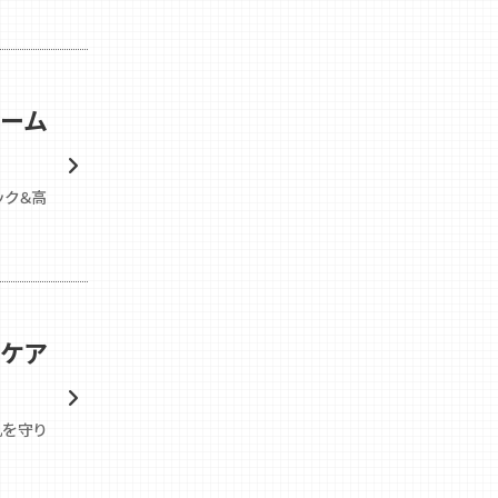
リーム
ック＆高
ンケア
肌を守り