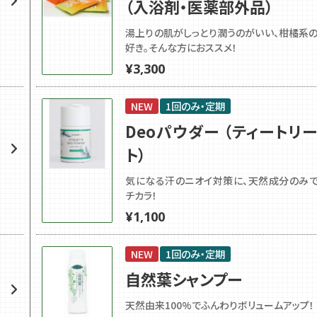
（入浴剤・医薬部外品）
湯上りの肌がしっとり潤うのがいい、柑橘系
好き。そんな方におススメ！
¥
3,300
NEW
1回のみ・定期
Deoパウダー （ティートリ
ト）
気になる汗のニオイ対策に、天然成分のみ
チカラ！
¥
1,100
NEW
1回のみ・定期
自然葉シャンプー
天然由来100%でふんわりボリュームアップ！