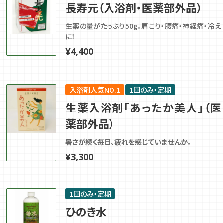
長寿元（入浴剤・医薬部外品）
生薬の量がたっぷり50g。肩こり・腰痛・神経痛・冷え
に！
¥
4,400
入浴剤人気NO.1
1回のみ・定期
生薬入浴剤「あったか美人」（医
薬部外品）
暑さが続く毎日、疲れを感じていませんか。
¥
3,300
1回のみ・定期
ひのき水