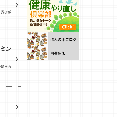
の香りが
ーミン
で驚きの