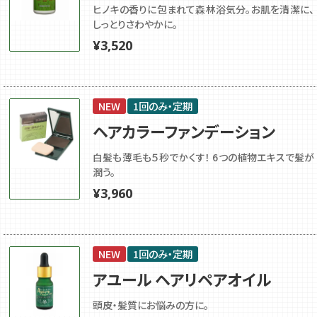
ヒノキの香りに包まれて森林浴気分。お肌を清潔に、
しっとりさわやかに。
¥
3,520
NEW
1回のみ・定期
ヘアカラーファンデーション
白髪も薄毛も５秒でかくす！ 6つの植物エキスで髪が
潤う。
¥
3,960
NEW
1回のみ・定期
アユール ヘアリペアオイル
頭皮・髪質にお悩みの方に。