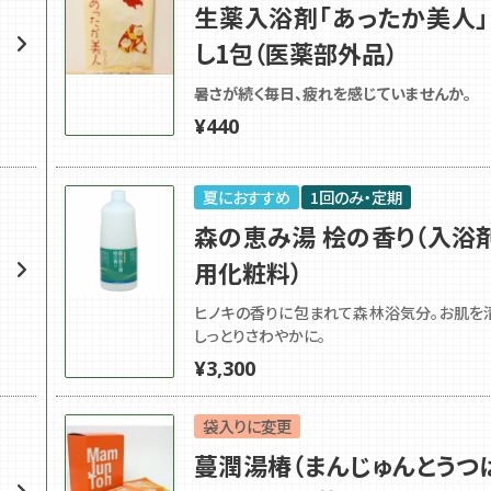
生薬入浴剤「あったか美人
し1包（医薬部外品）
暑さが続く毎日、疲れを感じていませんか。
¥
440
夏におすすめ
1回のみ・定期
森の恵み湯 桧の香り（入浴
用化粧料）
ヒノキの香りに包まれて森林浴気分。お肌を
しっとりさわやかに。
¥
3,300
袋入りに変更
蔓潤湯椿（まんじゅんとうつ