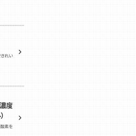
できれい
高濃度
）
度酸素を