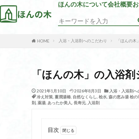
ほんの木について
会社概要
お
ほんの木
入浴・入浴剤へのこだわり
「ほんの木
HOME
「ほんの木」の入浴剤
2021年1月10日
2026年8月3日
入浴・入浴剤へ
冷え対策
,
蔓潤湯椿
,
自然なくらし
,
桧水
,
森の恵み湯 桧の
剤
,
薬湯
,
あったか美人
,
長寿元
,
入浴剤
目次