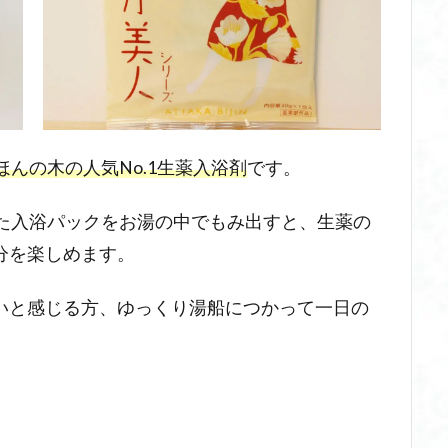
ほんの木の人気No.1生薬入浴剤
です。
した入浴パックをお湯の中でもみ出すと、生薬の
分を楽しめます。
いと感じる方、ゆっくり湯船につかって一日の
。