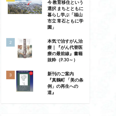
今 教育移住という
選択 まちとともに
暮らし学ぶ「福山
市立 常石ともに学
園」
本気で治すがん治
療｜『がん代替医
療の最前線』書籍
抜粋（P.30～）
新刊のご案内
『真鶴町 「美の条
例」の再生への
道』