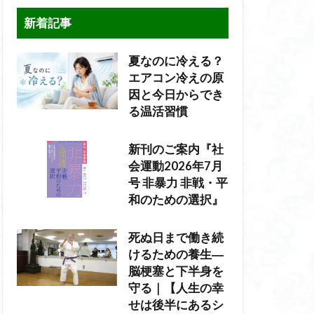
新着記事
夏なのに冷える？
エアコン冷えの原
因と今日からでき
る温活習慣
新刊のご案内『社
会運動2026年7月
号 非暴力 非戦・平
和のための選択』
死ぬ日まで働き続
けるための養生―
脳梗塞と下半身を
守る｜【人生の幸
せは後半にあるシ