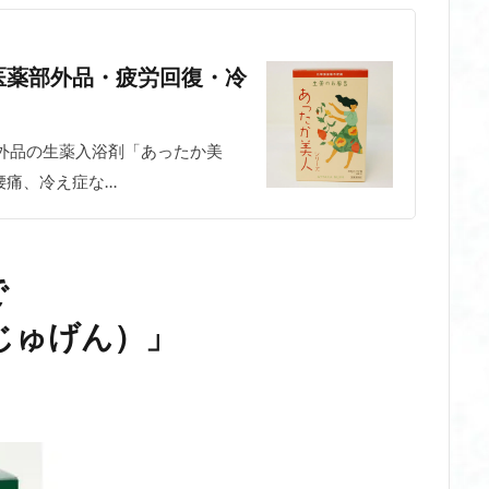
医薬部外品・疲労回復・冷
外品の生薬入浴剤「あったか美
腰痛、冷え症な…
で
じゅげん）」