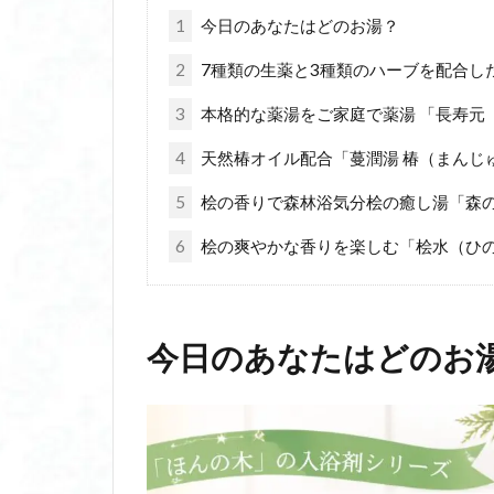
1
今日のあなたはどのお湯？
2
7種類の生薬と3種類のハーブを配合し
3
本格的な薬湯をご家庭で薬湯 「長寿元
4
天然椿オイル配合「蔓潤湯 椿（まんじ
5
桧の香りで森林浴気分桧の癒し湯「森の
6
桧の爽やかな香りを楽しむ「桧水（ひ
今日のあなたはどのお