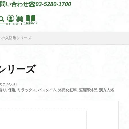
問い合わせ
03-5280-1700
ご利用ガイド
ログイン
カート
」の入浴剤シリーズ
シリーズ
のこだわり
香り
,
保湿
,
リラックス
,
バスタイム
,
浴用化粧料
,
医薬部外品
,
漢方入浴