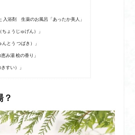
た 入浴剤 生薬のお風呂「あったか美人」
（ちょうじゅげん）」
ゅんとう つばき）」
恵み湯 桧の香り」
のきすい）」
湯？