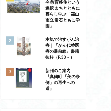
今 教育移住という
選択 まちとともに
暮らし学ぶ「福山
市立 常石ともに学
園」
本気で治すがん治
療｜『がん代替医
療の最前線』書籍
抜粋（P.30～）
新刊のご案内
『真鶴町 「美の条
例」の再生への
道』