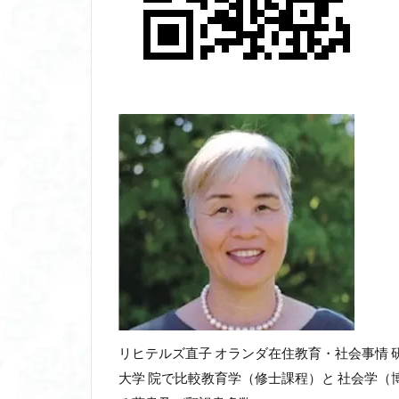
リヒテルズ直子 オランダ在住教育・社会事情 
大学 院で比較教育学（修士課程）と 社会学（