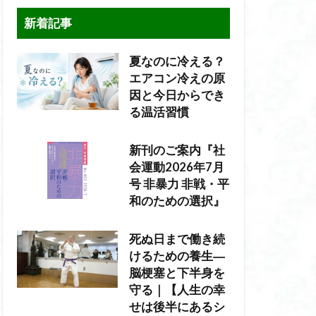
新着記事
夏なのに冷える？
エアコン冷えの原
因と今日からでき
る温活習慣
新刊のご案内『社
会運動2026年7月
号 非暴力 非戦・平
和のための選択』
死ぬ日まで働き続
けるための養生―
脳梗塞と下半身を
守る｜【人生の幸
せは後半にあるシ