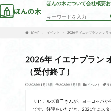
ほんの木について
会社概要
お
ほんの木
イベント
2026年 イエナプラン オン
HOME
2026年 イエナプラ
（受付終了）
2026年1月18日
2026年6月5日
イベント
リ
リヒテルズ直子さんが、ヨーロッパか
です。好評をいただき、2021年にス