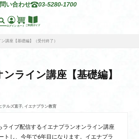
問い合わせ
03-5280-1700
ご利用ガイド
ログイン
カート
ライン講座【基礎編】（受付終了）
ン オンライン講座【基礎編】
ヒテルズ直子
,
イエナプラン教育
らライブ配信するイエナプランオンライン講座
タートし、今年で6年目になります。イエナプラ