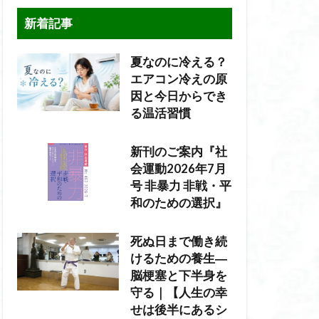
新着記事
夏なのに冷える？
エアコン冷えの原
因と今日からでき
る温活習慣
新刊のご案内『社
会運動2026年7月
号 非暴力 非戦・平
和のための選択』
死ぬ日まで働き続
けるための養生―
脳梗塞と下半身を
守る｜【人生の幸
せは後半にあるシ