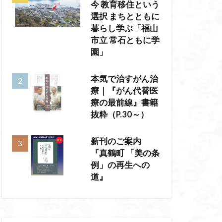
今 教育移住という
選択 まちとともに
暮らし学ぶ「福山
市立 常石ともに学
園」
本気で治すがん治
療｜『がん代替医
療の最前線』書籍
抜粋（P.30～）
新刊のご案内
『真鶴町 「美の条
例」の再生への
道』