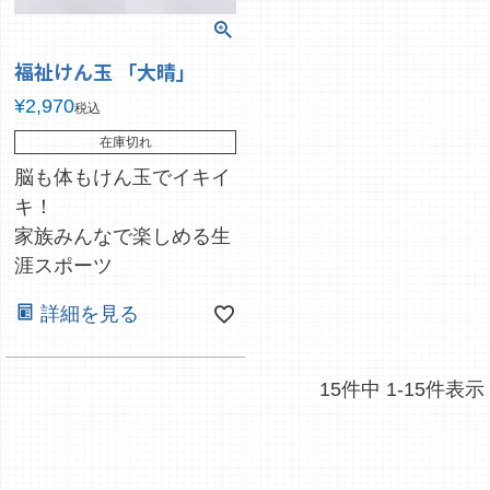
福祉けん玉 「大晴」
¥
2,970
税込
在庫切れ
脳も体もけん玉でイキイ
キ！
家族みんなで楽しめる生
涯スポーツ
詳細を見る
15
件中
1
-
15
件表示