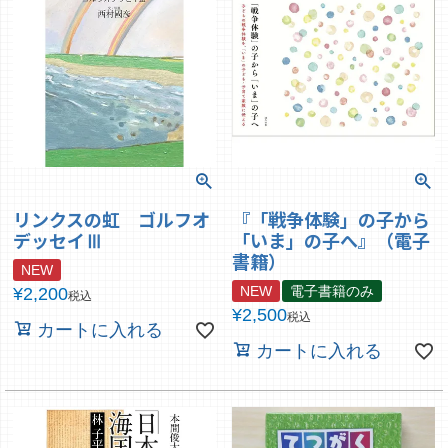
リンクスの虹 ゴルフオ
『「戦争体験」の子から
デッセイⅢ
「いま」の子へ』（電子
書籍）
NEW
NEW
電子書籍のみ
¥
2,200
税込
¥
2,500
税込
カートに入れる
カートに入れる