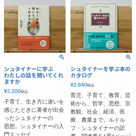
シュタイナーに学ぶ
シュタイナーを学ぶ本の
わたしの話を聞いてくれ
カタログ
ますか
¥
2,640
税込
¥
2,200
税込
育児、子育て、教育、芸
子育て、生き方に迷いを
術から、哲学、思想、宗
感じたときに著者が出会
教観、社会、経済、医
ったシュタイナーの
療、農業まで。ルドル
思想。シュタイナーの入
フ・シュタイナーの訳
門エッセイ