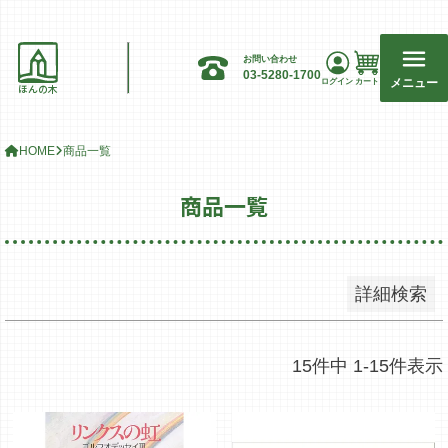
並び順
新着順
お問い合わせ
登録順
03-5280-1700
メニュー
ログイン
カート
ほんの木
価格が安い順
価格が高い順
HOME
商品一覧
優先度順
レビュー順
商品一覧
キーワードヒット順
検索
詳細検索
15
件中
1
-
15
件表示