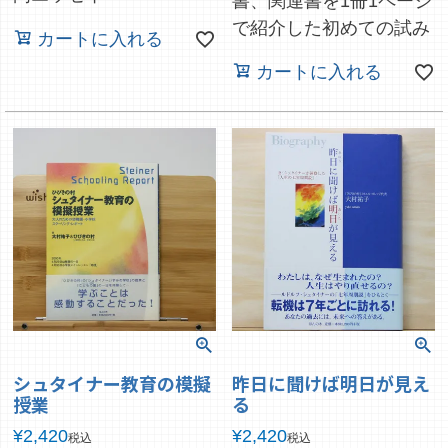
書、関連書を1冊1ページ
で紹介した初めての試み
カートに入れる
カートに入れる
シュタイナー教育の模擬
昨日に聞けば明日が見え
授業
る
¥
2,420
¥
2,420
税込
税込