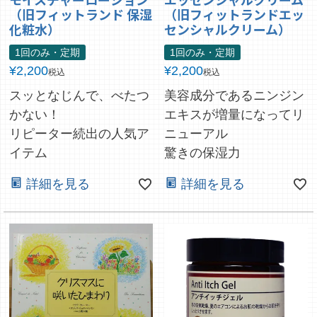
（旧フィットランド 保湿
（旧フィットランドエッ
化粧水）
センシャルクリーム）
1回のみ・定期
1回のみ・定期
¥
2,200
¥
2,200
税込
税込
スッとなじんで、べたつ
美容成分であるニンジン
かない！
エキスが増量になってリ
リピーター続出の人気ア
ニューアル
イテム
驚きの保湿力
詳細を見る
詳細を見る