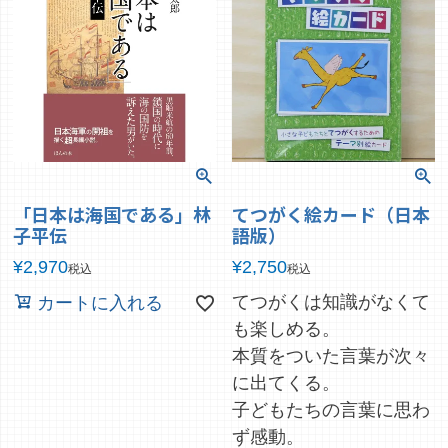
「日本は海国である」林
てつがく絵カード（日本
子平伝
語版）
¥
2,970
¥
2,750
税込
税込
てつがくは知識がなくて
カートに入れる
も楽しめる。
本質をついた言葉が次々
に出てくる。
子どもたちの言葉に思わ
ず感動。