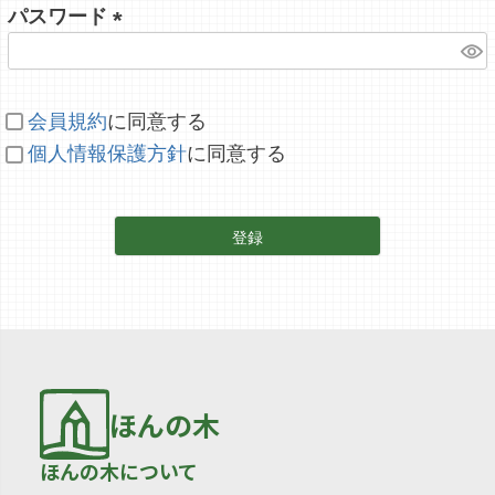
パスワード
(
必
須
会員規約
に同意する
)
個人情報保護方針
に同意する
登録
ほんの木
ほんの木について