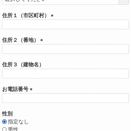
必
須
住所１（市区町村）
)
(
必
住所２（番地）
須
)
(
必
住所３（建物名）
須
)
お電話番号
(
必
性別
須
指定なし
)
男性