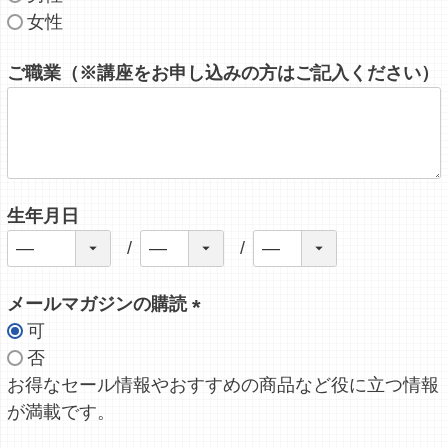
女性
ご職業（※講座をお申し込みの方はご記入ください）
生年月日
メールマガジンの購読
可
(
否
必
お得なセール情報やおすすめの商品など役に立つ情報
須
が満載です。
)