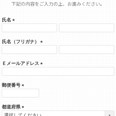
下記の内容をご入力の上、お進みください。
氏名
(
必
氏名（フリガナ）
須
)
(
必
Ｅメールアドレス
須
)
(
必
郵便番号
須
)
(
必
都道府県
須
)
(