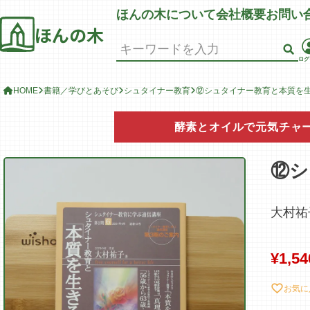
ほんの木について
会社概要
お問い
ほんの木
ログ
HOME
書籍／学びとあそび
シュタイナー教育
⑫シュタイナー教育と本質を
酵素とオイルで元気チャ
⑫シ
大村祐
¥
1,54
お気に