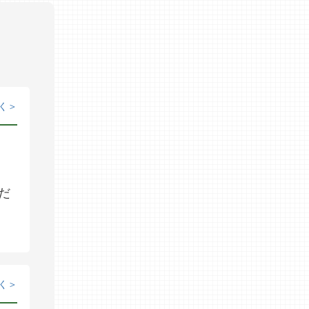
く
だ
）
く