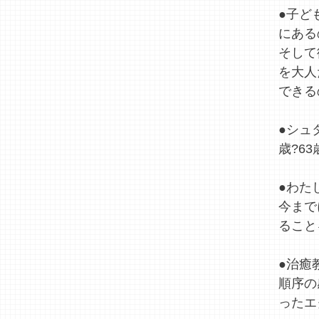
●子ど
にある
そして
を大人
できる
●シュ
歳?6
●わた
今まで
ること
●治癒
順序の
ったエ