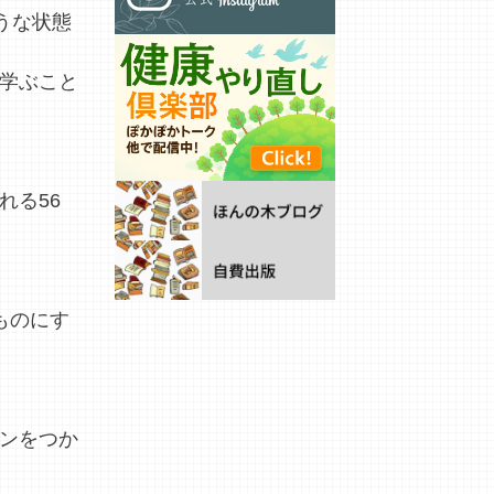
うな状態
学ぶこと
れる56
ものにす
ンをつか