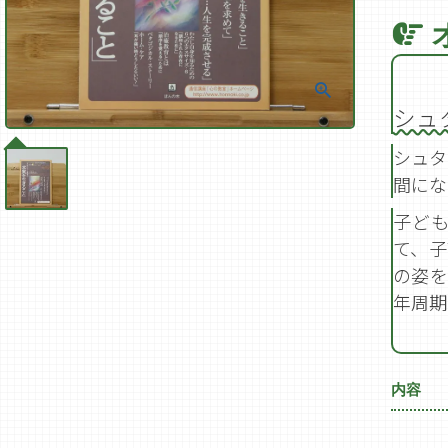
シュ
シュタ
間にな
子ど
て、子
の姿を
年周期
内容