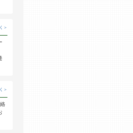
く
ー
。
発
く
連絡
お