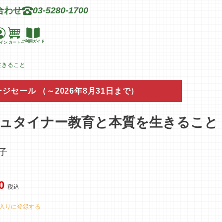
合わせ
03-5280-1700
ご利用ガイド
イン
カート
生きること
ージセール
（～2026年8月31日まで）
ュタイナー教育と本質を生きること
子
0
税込
入りに登録する