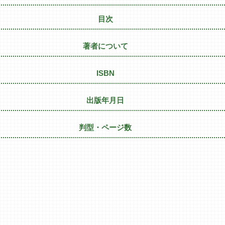
目次
著者について
ISBN
出版年月日
判型・ページ数