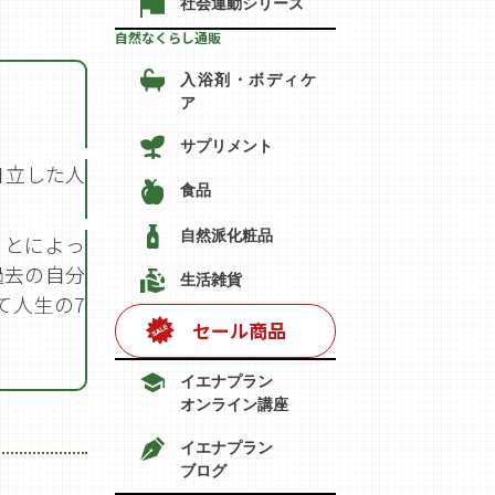
社会運動シリーズ
自然なくらし通販
入浴剤・ボディケ
ア
サプリメント
自立した人
食品
自然派化粧品
ことによっ
過去の自分
生活雑貨
て人生の7
セール商品
イエナプラン
オンライン講座
イエナプラン
ブログ