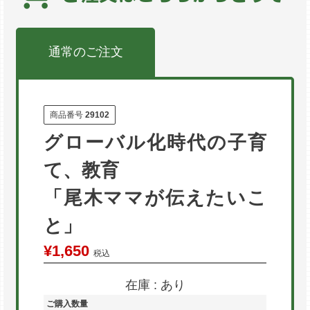
らない日本。それに比べて、

上海では子どもが興味を持って勉強できるようなカリキュラ
ム満載で、また実践的でもあります。尾木ママのレポートに
通常のご注文
こんなに海外の教育現場は多様なのかと、目からウロコで
す。

リヒテルズ直子氏との対談でも、震災や原発事故後の日本を
尾木ママの率直な言葉で語っていて、心にズバっと届いて、
読んだ後スカッとします。

商品番号
29102
また、尾木ママが答えるＱ＆Ａは、質問もめちゃめちゃ身近
グローバル化時代の子育
で、尾木ママの言葉で答える回答に、ほっとさせられること
しきりです。

て、教育
なにしろ、尾木ママの大きな愛に、親も癒される素敵な本で
す。

「尾木ママが伝えたいこ
読んでから、思ったのは、

「尾木ママ、ますますだぁぁぁぁーい好き！！尾木ママ超面
と」
白～い！！」

私のように悩める母の救世主になる本になること間違いなし
¥
1,650
税込
です。

もっとこの本に早く出会いたかった。

在庫
あり
ご購入数量