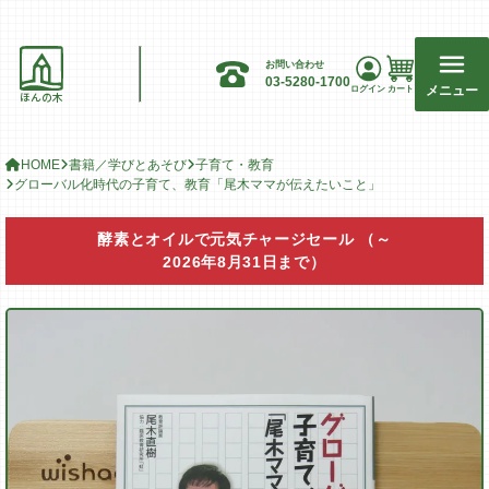
お問い合わせ
03-5280-1700
メニュー
ログイン
カート
ほんの木
HOME
書籍／学びとあそび
子育て・教育
グローバル化時代の子育て、教育「尾木ママが伝えたいこと」
酵素とオイルで元気チャージセール
（～
2026年8月31日まで）