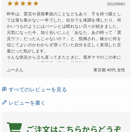
2012/06/01
昨年は、震災や原発事故のことなどもあり、子を持つ親とし
ては落ち着かない一年でした。自分でも体調を壊したり、何
かいつものようにはパーンとは晴れない日々が続きました。
元気になった今、知り合いにふと「あなた、あの時って「震
災ウツ」だったんじゃないの？」と、指摘され、確かに何を
信じてよいのかわからず漂っていた自分を正しく表現した言
葉だった気がします。

そんな状況から立ち直ってきたときに、尾木ママのこの本に
出会いました。教育現場の現状や親子関係のことを真っ向か
ら意見した気持ちのよい本です。

ぶー
東京都
40代
女性
この一年、子供のことなどいろいろ思い悩んだけれど、尾木
ママは「わからないときや困ったときには必ず子どもに相談
する、子どもに頼るのが一番」という尾木ママの教訓を本の
すべてのレビューを見る
冒頭にご披露。いきなりのノックダウンです。なんだか一年
うつうつとしてた自分が笑えてきます。もっと早くこの本に
レビューを書く
出会いたかった～！！

その後も上海の教育現場の報告ですが、長年、日本の教育現
場にいた尾木ママだからこその目線で見た現場レポートはさ
すがです。日本の教育の問題点を具体的に浮かび上がらせて
ご注文は
こちらからどうぞ
ます。受験のための勉強はダメだと言いながらも、何も変わ