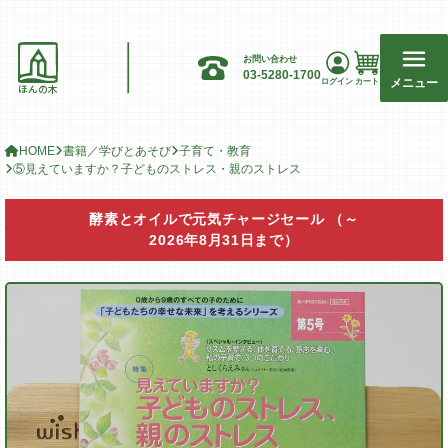
お問い合わせ
03-5280-1700
メニュー
ログイン
カート
ほんの木
HOME
書籍／学びとあそび
子育て・教育
⑤見えていますか？子どものストレス・親のストレス
酵素とオイルで元気チャージセール
（～
2026年8月31日まで）