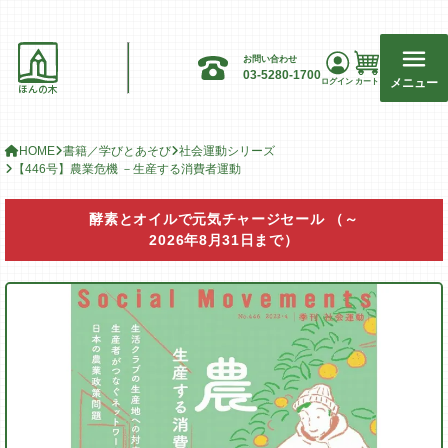
お問い合わせ
03-5280-1700
メニュー
ログイン
カート
ほんの木
HOME
書籍／学びとあそび
社会運動シリーズ
【446号】農業危機 －生産する消費者運動
酵素とオイルで元気チャージセール
（～
2026年8月31日まで）